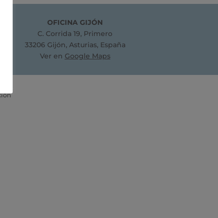
OFICINA GIJÓN
C. Corrida 19, Primero
33206 Gijón, Asturias, España
Ver en
Google Maps
ción