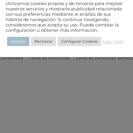
Utilizamos cookies propias y de terceros para mejorar
nuestros servicios y mostrarle publicidad relacionada
Teléfono: 985 20 83 03
con sus preferencias mediante el análisis de sus
hábitos de navegación. Si continua navegando,
E-mail:
colegio@aparejastur.es
consideramos que acepta su uso. Puede cambiar la
Horario de 8 a 15 de lunes a viernes
configuración u obtener más información.
Leer más
Aceptar
Rechazar
Configurar Cookies
e privacidad
Canal de Denuncias
Canal de Denuncias Verifica