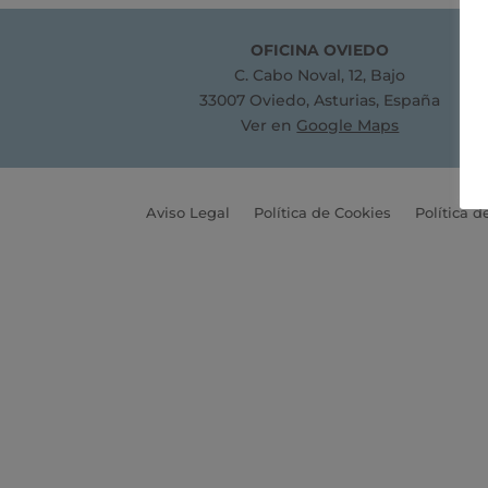
OFICINA OVIEDO
C. Cabo Noval, 12, Bajo
33007 Oviedo, Asturias, España
Ver en
Google Maps
Aviso Legal
Política de Cookies
Política d