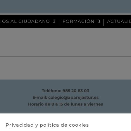
CIOS AL CIUDADANO
FORMACIÓN
ACTUALI
Teléfono: 985 20 83 03
E-mail:
colegio@aparejastur.es
Horario de 8 a 15 de lunes a viernes
Privacidad y política de cookies