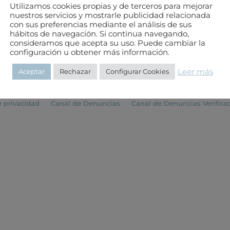
Utilizamos cookies propias y de terceros para mejorar
nuestros servicios y mostrarle publicidad relacionada
con sus preferencias mediante el análisis de sus
Teléfono: 985 20 83 03
hábitos de navegación. Si continua navegando,
E-mail:
colegio@aparejastur.es
consideramos que acepta su uso. Puede cambiar la
Horario de 8 a 15 de lunes a viernes
configuración u obtener más información.
Leer más
Aceptar
Rechazar
Configurar Cookies
e privacidad
Canal de Denuncias
Canal de Denuncias Verifica