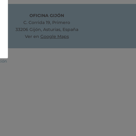
OFICINA GIJÓN
C. Corrida 19, Primero
33206 Gijón, Asturias, España
Ver en
Google Maps
ción