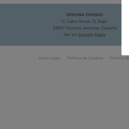
OFICINA OVIEDO
C. Cabo Noval, 12, Bajo
33007 Oviedo, Asturias, España
Ver en
Google Maps
Aviso Legal
Política de Cookies
Política d