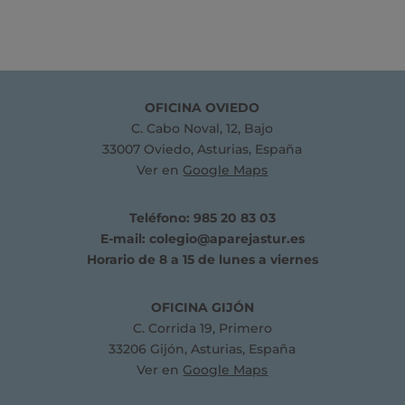
OFICINA OVIEDO
C. Cabo Noval, 12, Bajo
33007 Oviedo, Asturias, España
Ver en
Google Maps
Teléfono: 985 20 83 03
E-mail:
colegio@aparejastur.es
Horario de 8 a 15 de lunes a viernes
OFICINA GIJÓN
C. Corrida 19, Primero
33206 Gijón, Asturias, España
Ver en
Google Maps