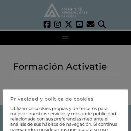
Formación Activatie
Privacidad y política de cookies
Utilizamos cookies propias y de terceros para
mejorar nuestros servicios y mostrarle publicidad
OFICINA OVIEDO
relacionada con sus preferencias mediante el
C. Cabo Noval, 12, Bajo
análisis de sus hábitos de navegación. Si continua
navegando, consideramos que acepta su uso.
33007 Oviedo, Asturias, España