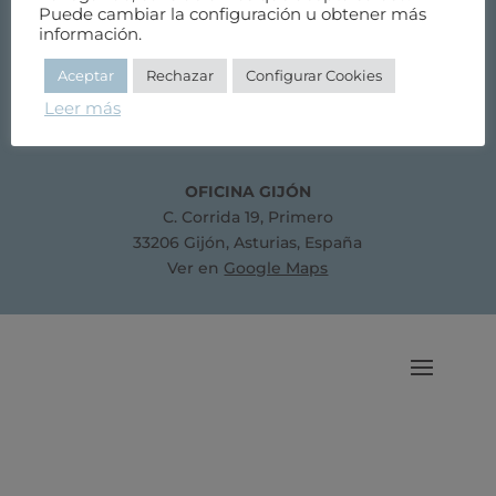
Puede cambiar la configuración u obtener más
Ver en
Google Maps
información.
Aceptar
Rechazar
Configurar Cookies
Teléfono: 985 20 83 03
E-mail:
colegio@aparejastur.es
Leer más
Horario de 8 a 15 de lunes a viernes
OFICINA GIJÓN
C. Corrida 19, Primero
33206 Gijón, Asturias, España
Ver en
Google Maps