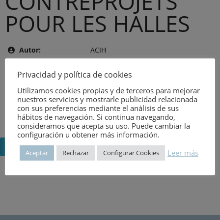
CONTREPROJETS
POUR LES HALLES
Autor:
ACIH
Tema:
IDIOMA EXTRANJERO
Privacidad y política de cookies
Editor:
MONITEUR
Utilizamos cookies propias y de terceros para mejorar
Año de publicación:
6 de agosto de 1981
nuestros servicios y mostrarle publicidad relacionada
con sus preferencias mediante el análisis de sus
Número:
1133
hábitos de navegación. Si continua navegando,
consideramos que acepta su uso. Puede cambiar la
configuración u obtener más información.
Volver
Leer más
Aceptar
Rechazar
Configurar Cookies