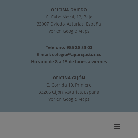
OFICINA OVIEDO
C. Cabo Noval, 12, Bajo
33007 Oviedo, Asturias, España
Ver en
Google Maps
Teléfono: 985 20 83 03
E-mail:
colegio@aparejastur.es
Horario de 8 a 15 de lunes a viernes
OFICINA GIJÓN
C. Corrida 19, Primero
33206 Gijón, Asturias, España
Ver en
Google Maps