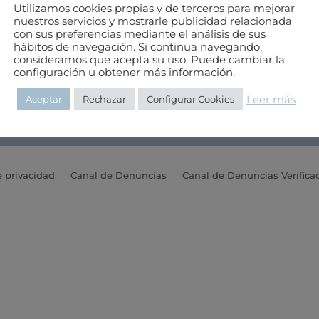
Utilizamos cookies propias y de terceros para mejorar
nuestros servicios y mostrarle publicidad relacionada
con sus preferencias mediante el análisis de sus
hábitos de navegación. Si continua navegando,
consideramos que acepta su uso. Puede cambiar la
Teléfono: 985 20 83 03
configuración u obtener más información.
E-mail:
colegio@aparejastur.es
Leer más
Aceptar
Rechazar
Configurar Cookies
Horario de 8 a 15 de lunes a viernes
e privacidad
Canal de Denuncias
Canal de Denuncias Verifica