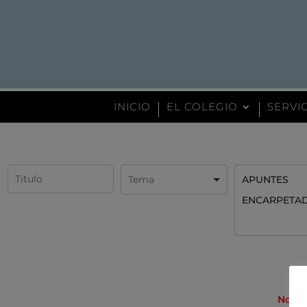
INICIO
EL COLEGIO
SERVI
APUNTES
ENCARPETA
No ha