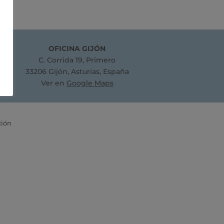
OFICINA GIJÓN
C. Corrida 19, Primero
33206 Gijón, Asturias, España
Ver en
Google Maps
ción