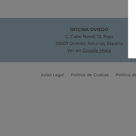
OFICINA OVIEDO
C. Cabo Noval, 12, Bajo
33007 Oviedo, Asturias, España
Ver en
Google Maps
Aviso Legal
Política de Cookies
Política d