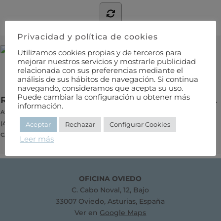
Privacidad y política de cookies
Utilizamos cookies propias y de terceros para
mejorar nuestros servicios y mostrarle publicidad
relacionada con sus preferencias mediante el
análisis de sus hábitos de navegación. Si continua
navegando, consideramos que acepta su uso.
Puede cambiar la configuración u obtener más
RELACION DE EMPRESAS INSCRITAS EN AEFPA
información.
ASOCIACION ESPAÑOLA DE FABRICANTES DE PERSIANAS Y ACCESORIOS
(AEFPA)
Aceptar
Rechazar
Configurar Cookies
CARPINTERÍA Y CERRAJERÍA
Leer más
OFICINA OVIEDO
C. Cabo Noval, 12, Bajo
33007 Oviedo, Asturias, España
Ver en
Google Maps