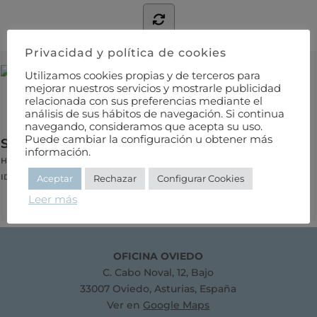
Privacidad y política de cookies
Utilizamos cookies propias y de terceros para
mejorar nuestros servicios y mostrarle publicidad
relacionada con sus preferencias mediante el
análisis de sus hábitos de navegación. Si continua
navegando, consideramos que acepta su uso.
Puede cambiar la configuración u obtener más
SOLAR ENERGY FOR EARTH
información.
HARRISON J. KILLIAN // GORDON L. DUGGER // JERRY GREY
IDIOMA EXTRANJERO
Aceptar
Rechazar
Configurar Cookies
Leer más
OFICINA OVIEDO
C. Cabo Noval, 12, Bajo
33007 Oviedo, Asturias, España
Ver en
Google Maps