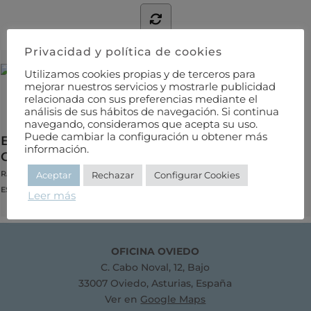
Privacidad y política de cookies
Utilizamos cookies propias y de terceros para
mejorar nuestros servicios y mostrarle publicidad
relacionada con sus preferencias mediante el
análisis de sus hábitos de navegación. Si continua
navegando, consideramos que acepta su uso.
Puede cambiar la configuración u obtener más
ESTRUCTURAS DE MADERA – DISEÑO Y
información.
CALCULO.
RAMON ARGUELLES ALVAREZ Y FRANCISCO ARRIAGA MARTITEGUI
Aceptar
Rechazar
Configurar Cookies
ESTRUCTURAS
Leer más
OFICINA OVIEDO
C. Cabo Noval, 12, Bajo
33007 Oviedo, Asturias, España
Ver en
Google Maps