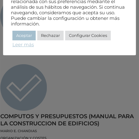
relacionada con sus preferencias mediante el
análisis de sus hábitos de navegación. Si continua
navegando, consideramos que acepta su uso.
Puede cambiar la configuración u obtener más
MANUAL DEL ASFALTO
información.
ANATOLIO ERNITZ
Aceptar
Rechazar
Configurar Cookies
MATERIALES
Leer más
COMPUTOS Y PRESUPUESTOS (MANUAL PARA
LA CONSTRUCCION DE EDIFICIOS)
MARIO E. CHANDIAS
ORGANIZACIÓN Y COSTES