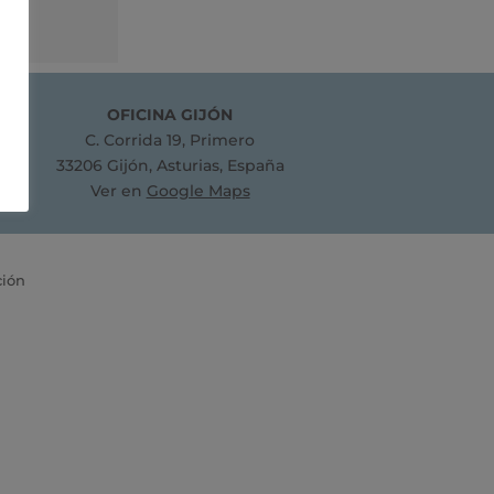
OFICINA GIJÓN
C. Corrida 19, Primero
33206 Gijón, Asturias, España
Ver en
Google Maps
ción