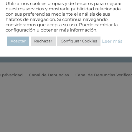
Utilizamos cookies propias y de terceros para mejorar
nuestros servicios y mostrarle publicidad relacionada
con sus preferencias mediante el análisis de sus
hábitos de navegación. Si continua navegando,
consideramos que acepta su uso. Puede cambiar la
configuración u obtener más información.
Teléfono: 985 20 83 03
E-mail:
colegio@aparejastur.es
Leer más
Aceptar
Rechazar
Configurar Cookies
Horario de 8 a 15 de lunes a viernes
e privacidad
Canal de Denuncias
Canal de Denuncias Verifica