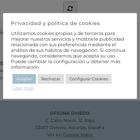
Privacidad y política de cookies
Utilizamos cookies propias y de terceros para
mejorar nuestros servicios y mostrarle publicidad
relacionada con sus preferencias mediante el
análisis de sus hábitos de navegación. Si continua
navegando, consideramos que acepta su uso.
Puede cambiar la configuración u obtener más
INSPECCION Y CONTROL DE OBRAS CIVILES
información.
ROBERTO CENTENO WERNER
CALIDAD
Aceptar
Rechazar
Configurar Cookies
Leer más
OFICINA OVIEDO
C. Cabo Noval, 12, Bajo
33007 Oviedo, Asturias, España
Ver en
Google Maps