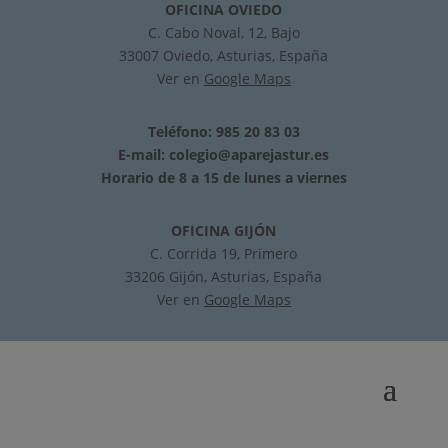
OFICINA OVIEDO
C. Cabo Noval, 12, Bajo
33007 Oviedo, Asturias, España
Ver en
Google Maps
Teléfono: 985 20 83 03
E-mail:
colegio@aparejastur.es
Horario de 8 a 15 de lunes a viernes
OFICINA GIJÓN
C. Corrida 19, Primero
33206 Gijón, Asturias, España
Ver en
Google Maps