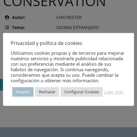
CONSERVATION
Autor:
CHICHESTER
Tema:
IDIOMA EXTRANJERO
Editor:
LONDON HER MAJESTY´S
Privacidad y política de cookies
STATIONERY OFFICE
Utilizamos cookies propias y de terceros para mejorar
Año de publicación:
10 de agosto de 1968
nuestros servicios y mostrarle publicidad relacionada
con sus preferencias mediante el análisis de sus
Número:
2001
hábitos de navegación. Si continua navegando,
consideramos que acepta su uso. Puede cambiar la
configuración u obtener más información.
Volver
Leer más
Aceptar
Rechazar
Configurar Cookies