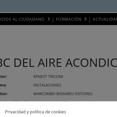
VICIOS AL CIUDADANO
FORMACIÓN
ACTUALIDA
BC DEL AIRE ACONDI
tor:
ERNEST TRICOMI
ma:
INSTALACIONES
itor:
MARCOMBO BOIXAREU EDITORES
o de publicación:
7 de agosto de 1976
mero:
407
Privacidad y política de cookies