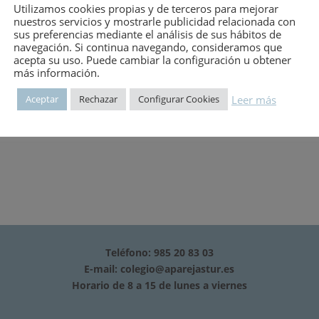
Utilizamos cookies propias y de terceros para mejorar
nuestros servicios y mostrarle publicidad relacionada con
sus preferencias mediante el análisis de sus hábitos de
navegación. Si continua navegando, consideramos que
 Teoría y práctica.-Sistemas de aire acondicionado y aplicaciones u
acepta su uso. Puede cambiar la configuración u obtener
y equipo de prueba.-Reparaciones en aire acondicionado.
más información.
Leer más
Aceptar
Rechazar
Configurar Cookies
Teléfono: 985 20 83 03
E-mail:
colegio@aparejastur.es
Horario de 8 a 15 de lunes a viernes