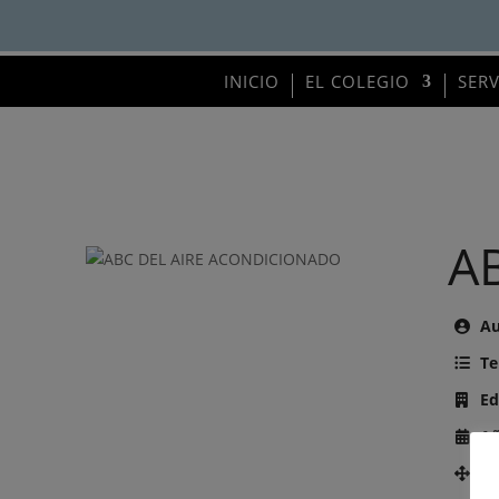
INICIO
EL COLEGIO
SER
A
Au
Te
Ed
Añ
Nú