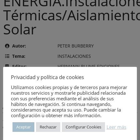
ENERGIA.Instalacion
Térmicas/Aislamient
Solar
Autor:
PETER BURBERRY
Tema:
INSTALACIONES
Editor:
HERMANN BLUME EDICIONES
Privacidad y política de cookies
Año de publicación:
8 de agosto de 1978
Utilizamos cookies propias y de terceros para mejorar
Número:
449
nuestros servicios y mostrarle publicidad relacionada
con sus preferencias mediante el análisis de sus
hábitos de navegación. Si continua navegando,
Descripción:
consideramos que acepta su uso. Puede cambiar la
configuración u obtener más información.
– Ahorro de energía-Instalaciones térmicas: calefacción y agua
Leer más
Aceptar
Rechazar
Configurar Cookies
caliente-Aislamiento térmico-Energía solar