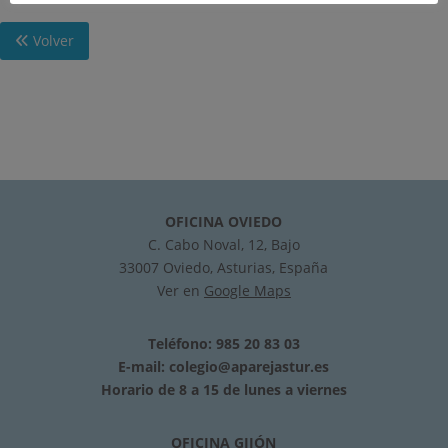
Volver
OFICINA OVIEDO
C. Cabo Noval, 12, Bajo
33007 Oviedo, Asturias, España
Ver en
Google Maps
Teléfono: 985 20 83 03
E-mail:
colegio@aparejastur.es
Horario de 8 a 15 de lunes a viernes
OFICINA GIJÓN