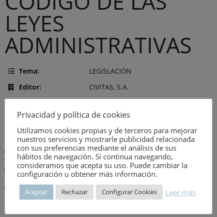
CODIGO DE LAS
LEYES
ADMINISTRATIVAS
Tema:
LEGISLACIÓN
Editor:
CIVITAS, S.A.
Año de publicación:
7 de agosto de 1979
Privacidad y política de cookies
Número:
586
Utilizamos cookies propias y de terceros para mejorar
nuestros servicios y mostrarle publicidad relacionada
con sus preferencias mediante el análisis de sus
Descripción:
hábitos de navegación. Si continua navegando,
consideramos que acepta su uso. Puede cambiar la
Observaciones
configuración u obtener más información.
Con un alcance de actualización cerrado en abril de 1979.
Leer más
Aceptar
Rechazar
Configurar Cookies