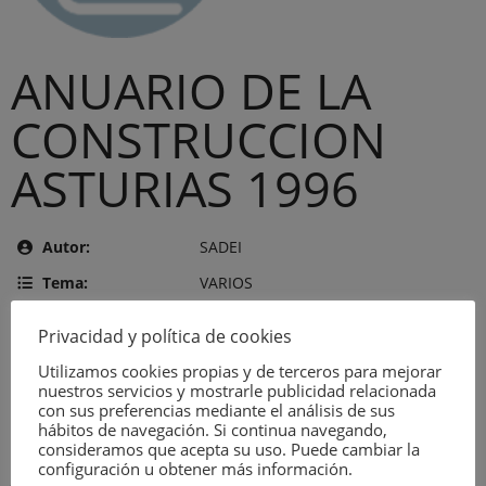
ANUARIO DE LA
CONSTRUCCION
ASTURIAS 1996
Autor:
SADEI
Tema:
VARIOS
Editor:
SERVICIO DE PUBLICACIONES DEL
Privacidad y política de cookies
PRINCIPADO DE ASTURIAS
Utilizamos cookies propias y de terceros para mejorar
Año de publicación:
7 de agosto de 1997
nuestros servicios y mostrarle publicidad relacionada
con sus preferencias mediante el análisis de sus
Número:
2562
hábitos de navegación. Si continua navegando,
consideramos que acepta su uso. Puede cambiar la
configuración u obtener más información.
Descripción: