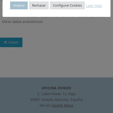
Leer más
Aceptar
Rechazar
Configurar Cookies
– Estadística de edificación y vivienda.- Licitación oficial e
inversión.- Viviendas.- Coyuntura.- Laboral.- Costes y precios.-
Otros datos económicos.
Volver
OFICINA OVIEDO
C. Cabo Noval, 12, Bajo
33007 Oviedo, Asturias, España
Ver en
Google Maps