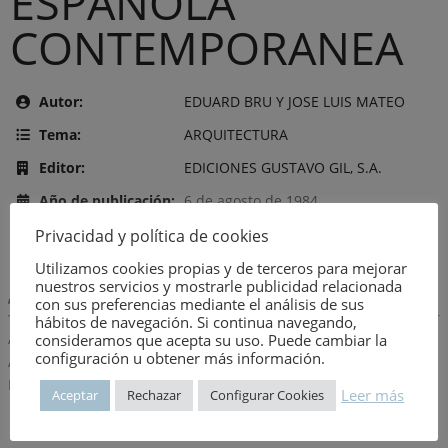
ESPAÑOLA
CONTEMPORANEA
Autor:
EDUARD BRU Y JOSE LUIS MATEO
Tema:
ARQUITECTURA
Editor:
EDICIONES GUSTAVO GIL, S.A.
Año de publicación:
6 de agosto de 1984
Número:
1646
Privacidad y política de cookies
Utilizamos cookies propias y de terceros para mejorar
nuestros servicios y mostrarle publicidad relacionada
Descripción:
con sus preferencias mediante el análisis de sus
hábitos de navegación. Si continua navegando,
ANTOLOGIA ILUSTRADA QUE ANALIZA Y DESCRIBE LA PRACTICA
consideramos que acepta su uso. Puede cambiar la
configuración u obtener más información.
ARQUITECTONICA ESPAÑOLA MAS CUALIFICADA EN LA DECADA
DE LOS SETENTA
Leer más
Aceptar
Rechazar
Configurar Cookies