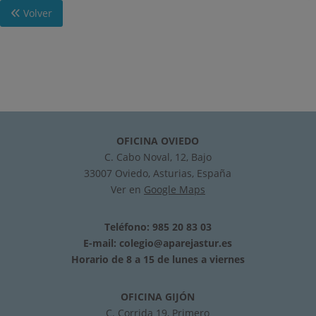
Volver
OFICINA OVIEDO
C. Cabo Noval, 12, Bajo
33007 Oviedo, Asturias, España
Ver en
Google Maps
Teléfono: 985 20 83 03
E-mail:
colegio@aparejastur.es
Horario de 8 a 15 de lunes a viernes
OFICINA GIJÓN
C. Corrida 19, Primero