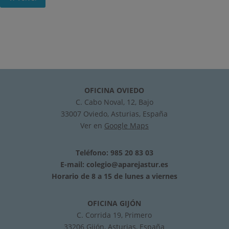
OFICINA OVIEDO
C. Cabo Noval, 12, Bajo
33007 Oviedo, Asturias, España
Ver en
Google Maps
Teléfono: 985 20 83 03
E-mail:
colegio@aparejastur.es
Horario de 8 a 15 de lunes a viernes
OFICINA GIJÓN
C. Corrida 19, Primero
33206 Gijón, Asturias, España