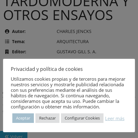
TARDOMODERNA Y
OTROS ENSAYOS
Autor:
CHARLES JENCKS
Tema:
ARQUITECTURA
Editor:
GUSTAVO GILI, S. A.
Año de publicación:
7 de agosto de 1982
Privacidad y política de cookies
Número:
1547
Utilizamos cookies propias y de terceros para mejorar
nuestros servicios y mostrarle publicidad relacionada
con sus preferencias mediante el análisis de sus
Descripción:
hábitos de navegación. Si continua navegando,
consideramos que acepta su uso. Puede cambiar la
-Teoría tardomoderna.-Práctica tardomoderna.-Bromas en
configuración u obtener más información.
serio.-Historia y teoría.
Leer más
Aceptar
Rechazar
Configurar Cookies
Volver