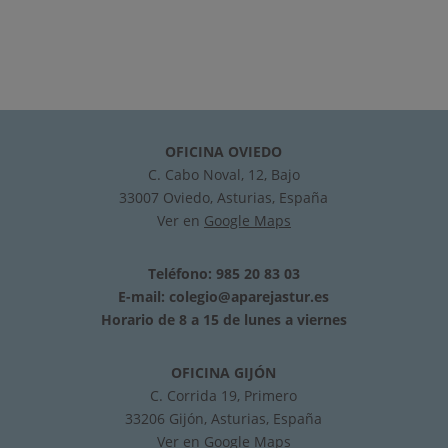
OFICINA OVIEDO
C. Cabo Noval, 12, Bajo
33007 Oviedo, Asturias, España
Ver en
Google Maps
Teléfono: 985 20 83 03
E-mail:
colegio@aparejastur.es
Horario de 8 a 15 de lunes a viernes
OFICINA GIJÓN
C. Corrida 19, Primero
33206 Gijón, Asturias, España
Ver en
Google Maps