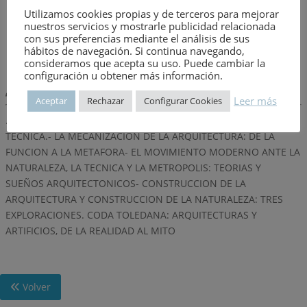
URBANISMO MADRID
Utilizamos cookies propias y de terceros para mejorar
nuestros servicios y mostrarle publicidad relacionada
Año de publicación:
8 de agosto de 1984
con sus preferencias mediante el análisis de sus
Número:
1639
hábitos de navegación. Si continua navegando,
consideramos que acepta su uso. Puede cambiar la
configuración u obtener más información.
Descripción:
Leer más
Aceptar
Rechazar
Configurar Cookies
. LA MAQUINA DE LA CIUDAD: ENTRE LA NATURALEZA Y LA
TECNICA.- LA MECANIZACION DE LA ARQUITECTURA: DE LA
FUNCION A LA METAFORA- EL MOVIMIENTO MODERNO ANTE LA
NATURALEZA, LA TECNICA Y LA METROPOLIS: TEORIAS Y
SUEÑOS ARQUITECTONICOS- CONSTRUCCION DE LA
ARQUITECTURA Y CONSTRUCCION DE LA NATURALEZA: TRES
EXPLORACIONES. CODA TOLEDANA: ARQUITECTURAS Y
ARTIFICIOS, DE LA REALIDAD AL MITO
Volver