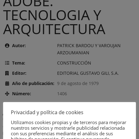
ADOBE.
TECNOLOGIA Y
ARQUITECTURA
Autor:
PATRICK BARDOU Y VAROUJAN
ARZOUMANIAN
Tema:
CONSTRUCCIÓN
Editor:
EDITORIAL GUSTAVO GILI, S.A.
Año de publicación:
9 de agosto de 1979
Número:
1406
Privacidad y política de cookies
Descripción:
Utilizamos cookies propias y de terceros para mejorar
– COMPOSICION Y PROPIEDADES DEL HORMIGON DE TIERRA-
nuestros servicios y mostrarle publicidad relacionada
con sus preferencias mediante el análisis de sus
ESTABILIZACION- TECNICAS- ARQUITECTURA TRADICIONAL EN
hábitos de navegación. Si continua navegando,