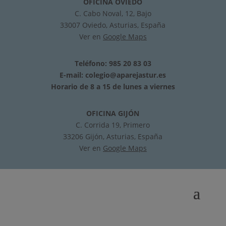
OFICINA OVIEDO
C. Cabo Noval, 12, Bajo
33007 Oviedo, Asturias, España
Ver en
Google Maps
Teléfono: 985 20 83 03
E-mail:
colegio@aparejastur.es
Horario de 8 a 15 de lunes a viernes
OFICINA GIJÓN
C. Corrida 19, Primero
33206 Gijón, Asturias, España
Ver en
Google Maps