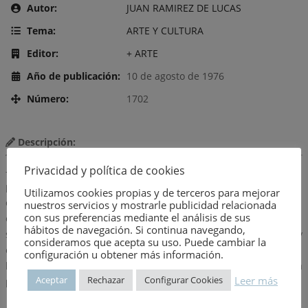
Autor:
JUAN RAMIREZ DE LUCAS
Tema:
ARTE Y CULTURA
Editor:
+ ARTE
Año de publicación:
10 de agosto de 1976
Número:
1702
Descripción:
Privacidad y política de cookies
– La problemática del estudio del arte popular- La cultura de los
pueblos y el arte popular- Los problemas de los cambios de
Utilizamos cookies propias y de terceros para mejorar
cultura y las supervivencias culturales en el arte popular- El
nuestros servicios y mostrarle publicidad relacionada
con sus preferencias mediante el análisis de sus
estudio científico de las culturas populares- El arte popular y
hábitos de navegación. Si continua navegando,
sus nueve puntos básicos- Lo Naif, máxima expresión pictórica y
consideramos que acepta su uso. Puede cambiar la
escultórica del arte popular- Arquitectura popular- El folklore
configuración u obtener más información.
literario y musical, reflejo del alma festiva del arte popular- Guía
Leer más
Aceptar
Rechazar
Configurar Cookies
práctica para el aficionado al arte popular