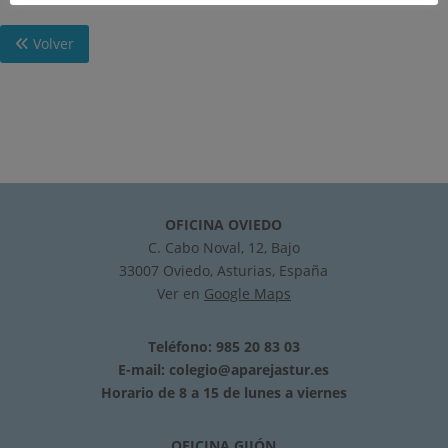
Volver
OFICINA OVIEDO
C. Cabo Noval, 12, Bajo
33007 Oviedo, Asturias, España
Ver en
Google Maps
Teléfono: 985 20 83 03
E-mail:
colegio@aparejastur.es
Horario de 8 a 15 de lunes a viernes
OFICINA GIJÓN