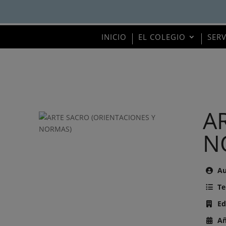
INICIO
EL COLEGIO
SER
A
N
Au
Te
Ed
Añ