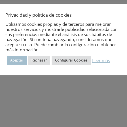
mero:
3184
Privacidad y política de cookies
Utilizamos cookies propias y de terceros para mejorar
nuestros servicios y mostrarle publicidad relacionada con
 SOBRE ARTE SACRO. – CONSTITUCIÓN SACROSANCTUM CONCILIUM
sus preferencias mediante el análisis de sus hábitos de
navegación. Si continua navegando, consideramos que
TRE LA CULTURA HUMANA Y LA EDUCACION CRISTIANA)- MENSAJE D
acepta su uso. Puede cambiar la configuración u obtener
PAPA PABLO VI A LA ACADEMIA DE ARTE BEATO ANGELICO», DE MIL
más información.
PAPA PABLO VI A LA PONTIFICIA COMISIÓN PARA EL ARTE SACRO EN
ALOS PRESIDENTE DE LAS CONFERENCIAS EPISCOPALES. NÚMS. 6,
Leer más
Aceptar
Rechazar
Configurar Cookies
CIAS EPISCOPALES. LA CONSERVACON DEL PATRIMONIO HISTORICO-A