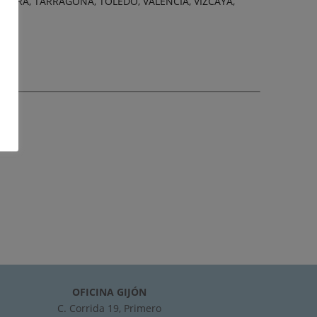
ARRA, TARRAGONA, TOLEDO, VALENCIA, VIZCAYA,
OFICINA GIJÓN
C. Corrida 19, Primero