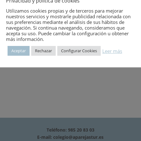
Privacidad y política de cookies
CORUÑA, LEON, MADRID, MALAGA, MURCIA, NAV
ZAMORA Y ZARAGOZA
Utilizamos cookies propias y de terceros para mejorar
nuestros servicios y mostrarle publicidad relacionada con
mero:
561
sus preferencias mediante el análisis de sus hábitos de
navegación. Si continua navegando, consideramos que
acepta su uso. Puede cambiar la configuración u obtener
más información.
el tema en cuestión.
Leer más
Aceptar
Rechazar
Configurar Cookies
Teléfono: 985 20 83 03
E-mail:
colegio@aparejastur.es