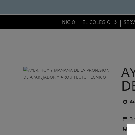
INICIO
EL COLEGIO
SER
A
D
Au
Te
Ed