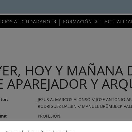
VICIOS AL CIUDADANO
FORMACIÓN
ACTUALIDA
YER, HOY Y MAÑANA 
E APAREJADOR Y ARQ
tor:
JESUS A. MARCOS ALONSO // JOSE ANTONIO AP
RODRIGUEZ BALBIN // MANUEL BRÜMBECK VALD
ma:
PROFESIÓN
itor:
COAATS DE: ALAVA, ALMERIA, ASTURIAS, AVILA