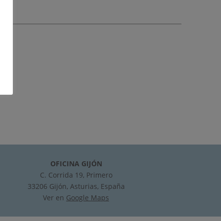
OFICINA GIJÓN
C. Corrida 19, Primero
33206 Gijón, Asturias, España
Ver en
Google Maps