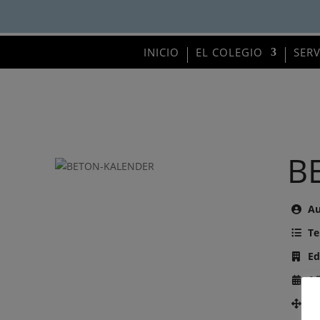
INICIO
EL COLEGIO
SER
B
Au
Te
Ed
Añ
Nú