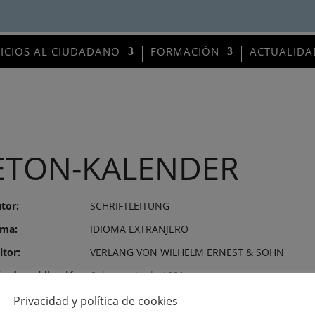
VICIOS AL CIUDADANO
FORMACIÓN
ACTUALIDA
ETON-KALENDER
tor:
SCHRIFTLEITUNG
ma:
IDIOMA EXTRANJERO
itor:
VERLANG VON WILHELM ERNEST & SOHN
o de publicación:
6 de agosto de 1981
mero:
639
Privacidad y política de cookies