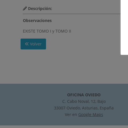
Descripción:
Observaciones
EXISTE TOMO I y TOMO II
Volver
OFICINA OVIEDO
C. Cabo Noval, 12, Bajo
33007 Oviedo, Asturias, España
Ver en
Google Maps