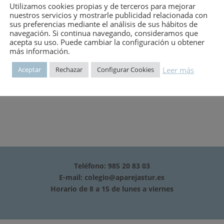
Utilizamos cookies propias y de terceros para mejorar
nuestros servicios y mostrarle publicidad relacionada con
sus preferencias mediante el análisis de sus hábitos de
navegación. Si continua navegando, consideramos que
acepta su uso. Puede cambiar la configuración u obtener
más información.
Leer más
Aceptar
Rechazar
Configurar Cookies
Teléfono: 985 20 83 03
E-mail:
colegio@aparejastur.es
Horario de 8 a 15 de lunes a viernes