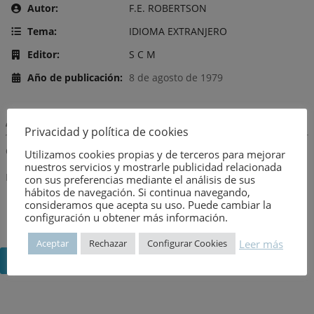
Autor:
F.E. ROBERTSON
Tema:
IDIOMA EXTRANJERO
Editor:
S C M
Año de publicación:
8 de agosto de 1979
Descripción:
Privacidad y política de cookies
Observaciones
Utilizamos cookies propias y de terceros para mejorar
nuestros servicios y mostrarle publicidad relacionada
Está escrito en francés.
con sus preferencias mediante el análisis de sus
hábitos de navegación. Si continua navegando,
consideramos que acepta su uso. Puede cambiar la
configuración u obtener más información.
Leer más
Aceptar
Rechazar
Configurar Cookies
Volver