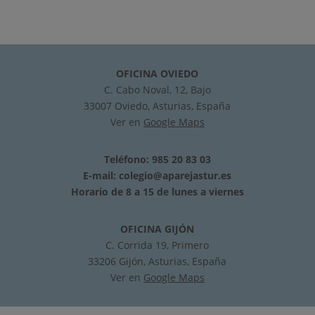
OFICINA OVIEDO
C. Cabo Noval, 12, Bajo
33007 Oviedo, Asturias, España
Ver en
Google Maps
Teléfono: 985 20 83 03
E-mail:
colegio@aparejastur.es
Horario de 8 a 15 de lunes a viernes
OFICINA GIJÓN
C. Corrida 19, Primero
33206 Gijón, Asturias, España
Ver en
Google Maps