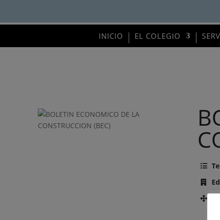
INICIO
EL COLEGIO
SER
B
C
Te
Ed
Nú