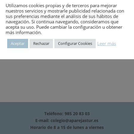
Utilizamos cookies propias y de terceros para mejorar
nuestros servicios y mostrarle publicidad relacionada con
MERAMOS A CONTINUACION:AÑO 1998: – Nº 234 – 2º trimestre(2).AÑ
sus preferencias mediante el análisis de sus hábitos de
navegación. Si continua navegando, consideramos que
246 – 2º trimestre (2). – Nº 247 – 3º trimestre (3). – Nº 248 – 4º trim
acepta su uso. Puede cambiar la configuración u obtener
Nº 253 – 1º trimestre (1). – Nº 254 – 2º trimestre (2). – Nº 255 – 3º tr
más información.
9 – 3º trimestre (3).
Leer más
Aceptar
Rechazar
Configurar Cookies
Teléfono: 985 20 83 03
E-mail:
colegio@aparejastur.es
Horario de 8 a 15 de lunes a viernes