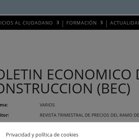
VICIOS AL CIUDADANO
FORMACIÓN
ACTUALIDA
OLETIN ECONOMICO 
ONSTRUCCION (BEC)
ma:
VARIOS
itor:
REVISTA TRIMESTRAL DE PRECIOS DEL RAMO D
mero:
2580
Privacidad y política de cookies