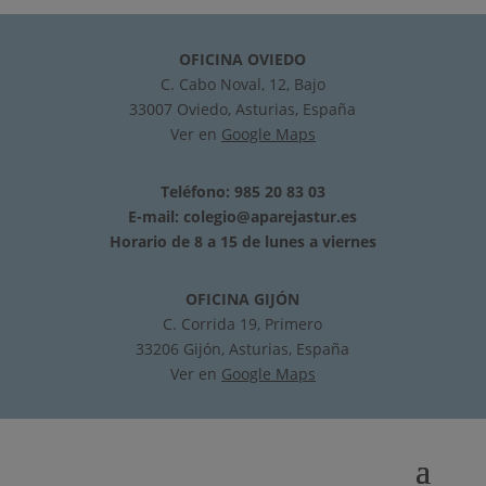
OFICINA OVIEDO
C. Cabo Noval, 12, Bajo
33007 Oviedo, Asturias, España
Ver en
Google Maps
Teléfono: 985 20 83 03
E-mail:
colegio@aparejastur.es
Horario de 8 a 15 de lunes a viernes
OFICINA GIJÓN
C. Corrida 19, Primero
33206 Gijón, Asturias, España
Ver en
Google Maps