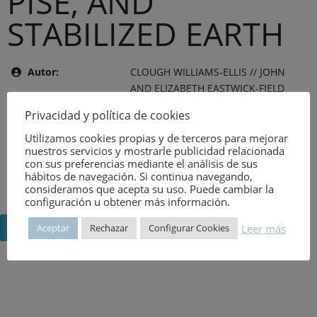
PISÉ, AND
STABILIZED EARTH
Autor:
CLOUGH WILLIAMS-ELLIS // JOHN
AND ELIZABETH EASTWICK-FIELD
Tema:
IDIOMA EXTRANJERO
Privacidad y política de cookies
Editor:
COUNTRY LIFE LIMITED
Utilizamos cookies propias y de terceros para mejorar
nuestros servicios y mostrarle publicidad relacionada
Año de publicación:
6 de agosto de 2026
con sus preferencias mediante el análisis de sus
hábitos de navegación. Si continua navegando,
Número:
927
consideramos que acepta su uso. Puede cambiar la
configuración u obtener más información.
Volver
Leer más
Aceptar
Rechazar
Configurar Cookies