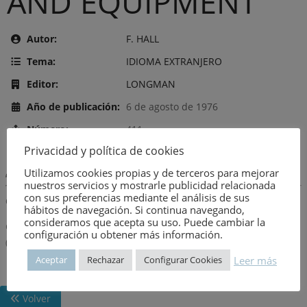
AND EQUIPMENT
Autor:
F. HALL
Tema:
IDIOMA EXTRANJERO
Editor:
LONGMAN
Año de publicación:
6 de agosto de 1976
Número:
411
Privacidad y política de cookies
Descripción:
Utilizamos cookies propias y de terceros para mejorar
nuestros servicios y mostrarle publicidad relacionada
con sus preferencias mediante el análisis de sus
Observaciones
hábitos de navegación. Si continua navegando,
consideramos que acepta su uso. Puede cambiar la
CONSTA DE 2 VOLUMENES: Volumen 1 (1976) Volumen 2
configuración u obtener más información.
(1977)ESTAN ESCRITOS EN INGLES.
Leer más
Aceptar
Rechazar
Configurar Cookies
Volver