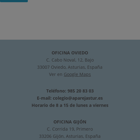
OFICINA OVIEDO
C. Cabo Noval, 12, Bajo
33007 Oviedo, Asturias, España
Ver en
Google Maps
Teléfono: 985 20 83 03
E-mail:
colegio@aparejastur.es
Horario de 8 a 15 de lunes a viernes
OFICINA GIJÓN
C. Corrida 19, Primero
33206 Gijón, Asturias, España