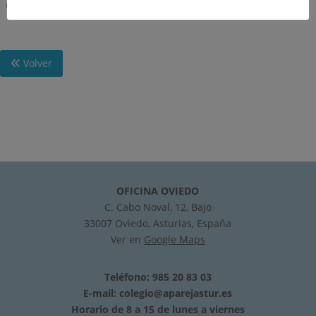
Catastro en Internet-Recensiones y reseñas»
Volver
OFICINA OVIEDO
C. Cabo Noval, 12, Bajo
33007 Oviedo, Asturias, España
Ver en
Google Maps
Teléfono: 985 20 83 03
E-mail:
colegio@aparejastur.es
Horario de 8 a 15 de lunes a viernes