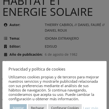
HABITAT ET
ENERGIE SOLAIRE
Autor:
THIERRY CABIROL // DANIEL FAURÉ //
DANIEL ROUX
Tema:
IDIOMA EXTRANJERO
Editor:
EDISUD
Año de publicación:
6 de agosto de 1982
Número:
488
Privacidad y política de cookies
Utilizamos cookies propias y de terceros para mejorar
Descripción:
nuestros servicios y mostrarle publicidad relacionada
con sus preferencias mediante el análisis de sus
DE L’UTILISATION DES ÉNERGIES CLASSIQUES A L’ARCHITECTURE
hábitos de navegación. Si continua navegando,
SOLAIRE:TOME 1: Confort thermique et techniques de
consideramos que acepta su uso. Puede cambiar la
configuración u obtener más información.
chauffage.
Leer más
Aceptar
Rechazar
Configurar Cookies
Observaciones