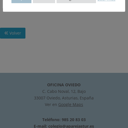
ESTA ESCRITO EN FRANCES.
Volver
OFICINA OVIEDO
C. Cabo Noval, 12, Bajo
33007 Oviedo, Asturias, España
Ver en
Google Maps
Teléfono: 985 20 83 03
E-mail:
colegio@aparejastur.es