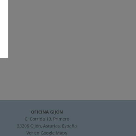
OFICINA GIJÓN
C. Corrida 19, Primero
33206 Gijón, Asturias, España
Ver en
Google Maps