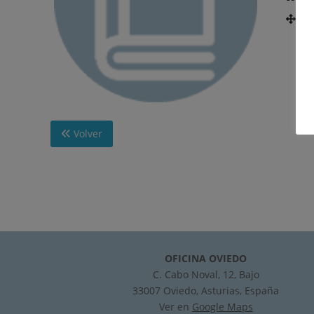
Nú
Volver
OFICINA OVIEDO
C. Cabo Noval, 12, Bajo
33007 Oviedo, Asturias, España
Ver en
Google Maps