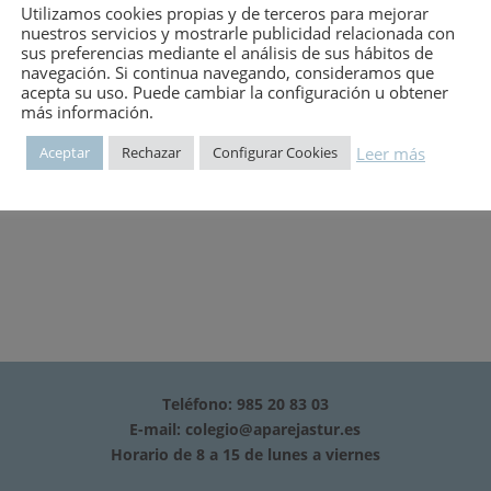
Utilizamos cookies propias y de terceros para mejorar
mero:
1793
nuestros servicios y mostrarle publicidad relacionada con
sus preferencias mediante el análisis de sus hábitos de
navegación. Si continua navegando, consideramos que
acepta su uso. Puede cambiar la configuración u obtener
más información.
Leer más
Aceptar
Rechazar
Configurar Cookies
Teléfono: 985 20 83 03
E-mail:
colegio@aparejastur.es
Horario de 8 a 15 de lunes a viernes