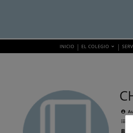
INICIO
EL COLEGIO
SER
C
Au
Te
Ed