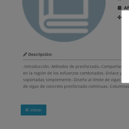
Añ
Nú
Descripción:
-Introducción.-Métodos de presforzado.-Comportamiento
en la región de los esfuerzos combinados.-Enlace y an
soportadas simplemente.-Diseño al límite de vigas de
de vigas de concreto presforzado continuas.-Columnas
Volver