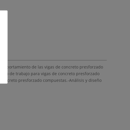
-Comportamiento de las vigas de concreto presforzado
uerzo de trabajo para vigas de concreto presforzado
 concreto presforzado compuestas.-Análisis y diseño