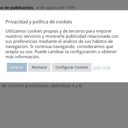
o de publicación:
8 de agosto de 1979
mero:
785
Privacidad y política de cookies
Utilizamos cookies propias y de terceros para mejorar
nuestros servicios y mostrarle publicidad relacionada con
sus preferencias mediante el análisis de sus hábitos de
navegación. Si continua navegando, consideramos que
acepta su uso. Puede cambiar la configuración u obtener
más información.
 a la flexión y resistencia de las vigas de concreto presforzado.
Leer más
Aceptar
Rechazar
Configurar Cookies
claje.-Pérdidas y deflexiones de tiempo prolongado.-Diseño de esf
 concreto presforzado soportadas simplemente.-Diseño de vigas de
 de concreto presforzado.-Apéndices A y B.