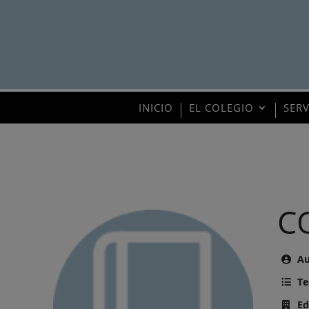
INICIO
EL COLEGIO
SER
C
Au
Te
Ed