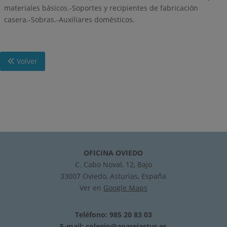
materiales básicos.-Soportes y recipientes de fabricación
casera.-Sobras.-Auxiliares domésticos.
Volver
OFICINA OVIEDO
C. Cabo Noval, 12, Bajo
33007 Oviedo, Asturias, España
Ver en
Google Maps
Teléfono: 985 20 83 03
E-mail:
colegio@aparejastur.es