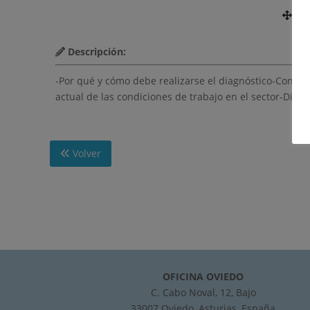
Nú
Descripción:
-Por qué y cómo debe realizarse el diagnóstico-Conoce
actual de las condiciones de trabajo en el sector-Disc
Volver
OFICINA OVIEDO
C. Cabo Noval, 12, Bajo
33007 Oviedo, Asturias, España