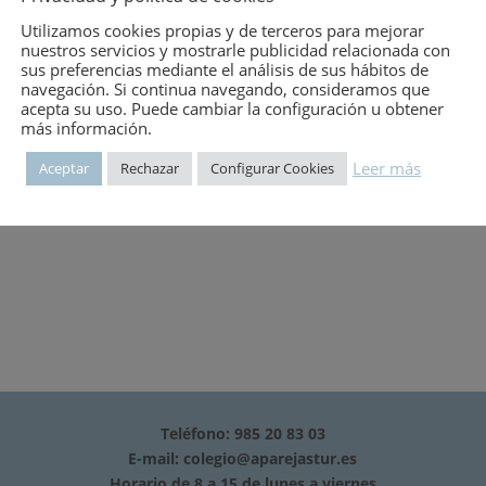
mero:
2357
Utilizamos cookies propias y de terceros para mejorar
nuestros servicios y mostrarle publicidad relacionada con
sus preferencias mediante el análisis de sus hábitos de
navegación. Si continua navegando, consideramos que
acepta su uso. Puede cambiar la configuración u obtener
r y comprender su empresa-Análisis general de la situación-Encuest
más información.
usión de los resultados entre las partes sociales y puesta en prác
Leer más
Aceptar
Rechazar
Configurar Cookies
Teléfono: 985 20 83 03
E-mail:
colegio@aparejastur.es
Horario de 8 a 15 de lunes a viernes