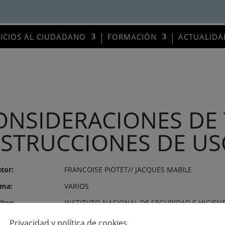
VICIOS AL CIUDADANO
FORMACIÓN
ACTUALIDA
ONSIDERACIONES DE 
NSTRUCCIONES DE U
tor:
FRANCOISE PIOTET// JACQUES MABILE
ma:
VARIOS
itor:
INSTITUTO NACIONAL DE SEGURIDAD E HIGIENE
o de publicación:
9 de agosto de 1991
Privacidad y política de cookies