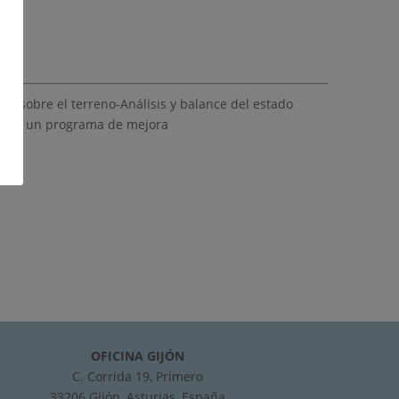
a sobre el terreno-Análisis y balance del estado
tica de un programa de mejora
OFICINA GIJÓN
C. Corrida 19, Primero
33206 Gijón, Asturias, España