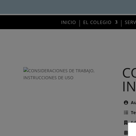
INICIO
EL COLEGIO
SER
C
I
Au
Te
Ed
Añ