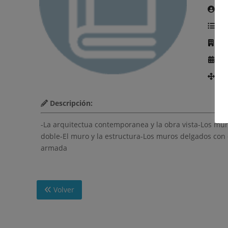
Au
Te
Ed
Añ
Nú
Descripción:
-La arquitectua contemporanea y la obra vista-Los mu
doble-El muro y la estructura-Los muros delgados con 
armada
Volver