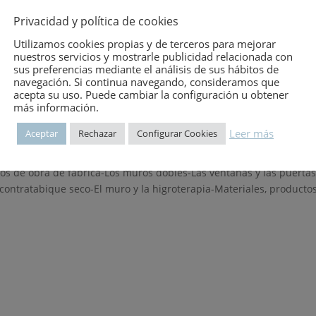
tor:
D. BERNSTEIN, J.P. CHAMPETIER Y F. PEIFFER
Privacidad y política de cookies
ma:
CONSTRUCCIÓN
Utilizamos cookies propias y de terceros para mejorar
nuestros servicios y mostrarle publicidad relacionada con
itor:
EDITORIAL GUSTAVO GILI, S.A.
sus preferencias mediante el análisis de sus hábitos de
navegación. Si continua navegando, consideramos que
o de publicación:
8 de agosto de 1985
acepta su uso. Puede cambiar la configuración u obtener
mero:
1739
más información.
Leer más
Aceptar
Rechazar
Configurar Cookies
ros de obra de fábrica-Los muros dobles-Las ventanas y las puerta
contratabique seco-El muro y la higroterapia-Materiales, product