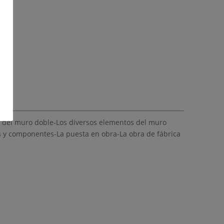
s del muro doble-Los diversos elementos del muro
os y componentes-La puesta en obra-La obra de fábrica