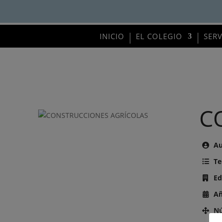
INICIO
EL COLEGIO
SER
C
Au
Te
Ed
Añ
Nú