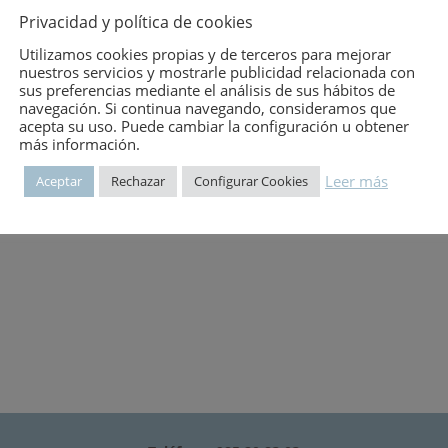
Privacidad y política de cookies
Utilizamos cookies propias y de terceros para mejorar
nuestros servicios y mostrarle publicidad relacionada con
onstrucción de edificios.-Protección de edificios.-Caminos rurales
sus preferencias mediante el análisis de sus hábitos de
anado porcino.-Alojamientos para ganado ovino.-Alojamientos para
navegación. Si continua navegando, consideramos que
acepta su uso. Puede cambiar la configuración u obtener
más información.
Leer más
Aceptar
Rechazar
Configurar Cookies
 QUE SE INCLUYEN CUESTIONARIOS.