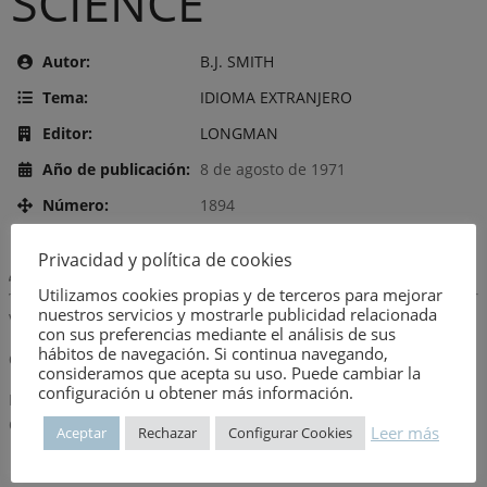
SCIENCE
Autor:
B.J. SMITH
Tema:
IDIOMA EXTRANJERO
Editor:
LONGMAN
Año de publicación:
8 de agosto de 1971
Número:
1894
Privacidad y política de cookies
Descripción:
Utilizamos cookies propias y de terceros para mejorar
nuestros servicios y mostrarle publicidad relacionada
VOLUMEN I Y VOLUMEN II. ESCRITO EN INGLES
con sus preferencias mediante el análisis de sus
hábitos de navegación. Si continua navegando,
Observaciones
consideramos que acepta su uso. Puede cambiar la
configuración u obtener más información.
PERTENECE A LA COLECCION LONGMAN TECHNICIAN SERIES.
CONSTRUCTION AND CIVIL ENGINEERING
Leer más
Aceptar
Rechazar
Configurar Cookies