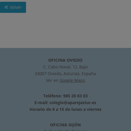
Volver
OFICINA OVIEDO
C. Cabo Noval, 12, Bajo
33007 Oviedo, Asturias, España
Ver en
Google Maps
Teléfono: 985 20 83 03
E-mail:
colegio@aparejastur.es
Horario de 8 a 15 de lunes a viernes
OFICINA GIJÓN