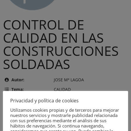
CONTROL DE
CALIDAD EN LAS
CONSTRUCCIONES
SOLDADAS
Autor:
JOSE Mª LAGOA
Tema:
CALIDAD
Editor:
JOSE Mª LAGOA
Privacidad y política de cookies
Año de publicación:
7 de agosto de 1981
Utilizamos cookies propias y de terceros para mejorar
nuestros servicios y mostrarle publicidad relacionada
Número:
111
con sus preferencias mediante el análisis de sus
hábitos de navegación. Si continua navegando,