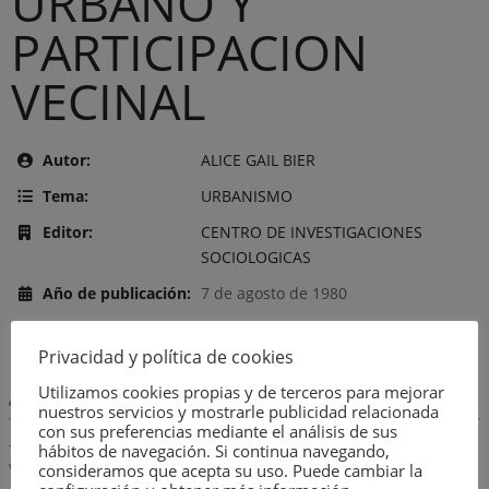
URBANO Y
PARTICIPACION
VECINAL
Autor:
ALICE GAIL BIER
Tema:
URBANISMO
Editor:
CENTRO DE INVESTIGACIONES
SOCIOLOGICAS
Año de publicación:
7 de agosto de 1980
Número:
2128
Privacidad y política de cookies
Utilizamos cookies propias y de terceros para mejorar
Descripción:
nuestros servicios y mostrarle publicidad relacionada
con sus preferencias mediante el análisis de sus
– INTRODUCCION AL ESTUDIO DE LAS ASOCIACIONES DE
hábitos de navegación. Si continua navegando,
VECINOS DE ESPAÑA.- EL MARCO GENERAL: URBANIZACION.
consideramos que acepta su uso. Puede cambiar la