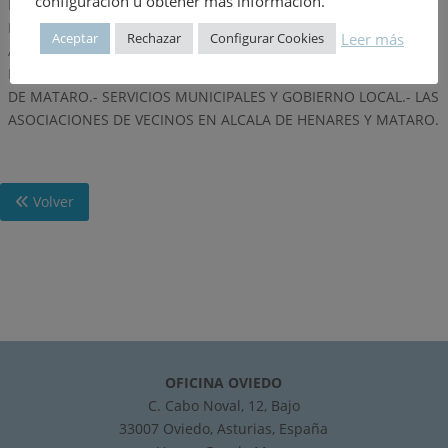
configuración u obtener más información.
MIGRANTES, POLITICA Y ASOCIACIONES VOLUNTARIAS.- VOX
POPULI: CRECIMIENTO Y CARACTERISTICAS DE LAS
Leer más
Aceptar
Rechazar
Configurar Cookies
ASOCIACIONES DE VECINOS.- URBANIZACION E
INDUSTRIALIZACION.- LOS BARRIOS DE ALCALA DE HENARES Y
DE MATARO.- SERVICIOS MUNICIPALES Y GOBIERNO LOCAL.- LAS
ASOCIACIONES DE VECINOS EN ALCALA DE HENARES Y MATARO.
Volver
OFICINA OVIEDO
C. Cabo Noval, 12, Bajo
33007 Oviedo, Asturias, España