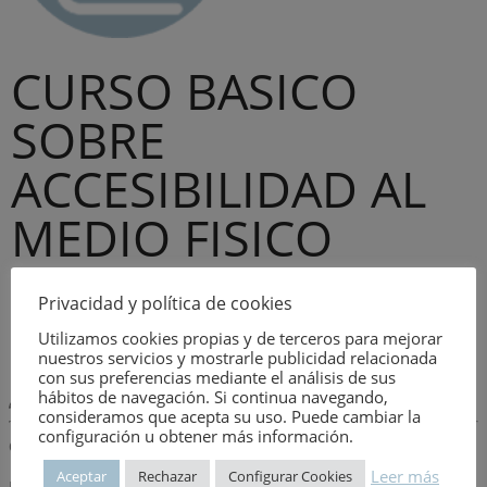
CURSO BASICO
SOBRE
ACCESIBILIDAD AL
MEDIO FISICO
Tema:
VARIOS
Privacidad y política de cookies
Número:
1848
Utilizamos cookies propias y de terceros para mejorar
nuestros servicios y mostrarle publicidad relacionada
con sus preferencias mediante el análisis de sus
hábitos de navegación. Si continua navegando,
Descripción:
consideramos que acepta su uso. Puede cambiar la
configuración u obtener más información.
Observaciones
Leer más
Aceptar
Rechazar
Configurar Cookies
DOCUMENTOS SUPRESION DE BARRERAS ARQUITECTONICAS,