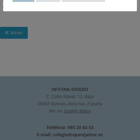
URBANISTICAS
Volver
OFICINA OVIEDO
C. Cabo Noval, 12, Bajo
33007 Oviedo, Asturias, España
Ver en
Google Maps
Teléfono: 985 20 83 03
E-mail:
colegio@aparejastur.es