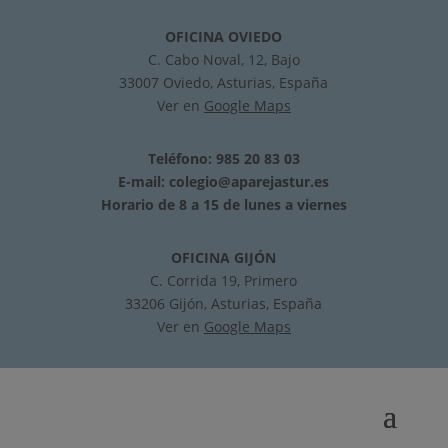
OFICINA OVIEDO
C. Cabo Noval, 12, Bajo
33007 Oviedo, Asturias, España
Ver en
Google Maps
Teléfono: 985 20 83 03
E-mail:
colegio@aparejastur.es
Horario de 8 a 15 de lunes a viernes
OFICINA GIJÓN
C. Corrida 19, Primero
33206 Gijón, Asturias, España
Ver en
Google Maps