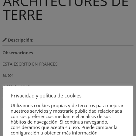
ARCHITECTURES DE
TERRE
Descripción:
Observaciones
ESTA ESCRITO EN FRANCES
autor
JEAN DETHIER
Privacidad y política de cookies
editorial
Utilizamos cookies propias y de terceros para mejorar
CENTRE GEORGES POMPIDOU
nuestros servicios y mostrarle publicidad relacionada
con sus preferencias mediante el análisis de sus
año
hábitos de navegación. Si continua navegando,
consideramos que acepta su uso. Puede cambiar la
1982
configuración u obtener más información.