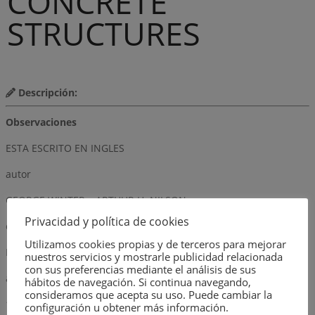
CONCRETE
STRUCTURES
Descripción:
Observaciones
ESTA ESCRITO EN INGLES
autor
GEORGE WINTER y ARTHUR H. NILSON
Privacidad y política de cookies
editorial
Utilizamos cookies propias y de terceros para mejorar
McGRAW-HILL BOOK COMPANY
nuestros servicios y mostrarle publicidad relacionada
con sus preferencias mediante el análisis de sus
año
hábitos de navegación. Si continua navegando,
consideramos que acepta su uso. Puede cambiar la
1968
configuración u obtener más información.