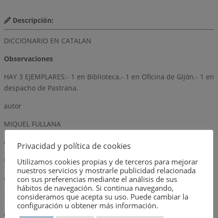
Descripción:
DICCIONARIO EN CATALAN
Observaciones
HAY 3 EJEMPLARES:- 1 en Biblioteca.- 1 en Oficina de Gijón.- 1 en
despacho de Pastrana.
autor
MIQUEL FULLANA
editorial
Privacidad y política de cookies
EDITORIAL MOLL
Utilizamos cookies propias y de terceros para mejorar
nuestros servicios y mostrarle publicidad relacionada
año
con sus preferencias mediante el análisis de sus
hábitos de navegación. Si continua navegando,
1974
consideramos que acepta su uso. Puede cambiar la
configuración u obtener más información.
dimensión