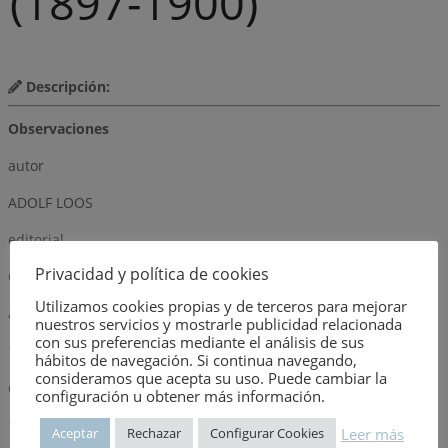
(1897-1900)
Descripción:
Observaciones
autor
ADOLF LOOS
editorial
Privacidad y política de cookies
GALERÍA-LIBRERÍA YERBA
Utilizamos cookies propias y de terceros para mejorar
año
nuestros servicios y mostrarle publicidad relacionada
con sus preferencias mediante el análisis de sus
1984
hábitos de navegación. Si continua navegando,
consideramos que acepta su uso. Puede cambiar la
dimensión
configuración u obtener más información.
1469
Leer más
Aceptar
Rechazar
Configurar Cookies