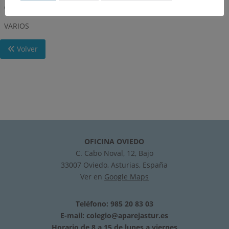
categoria de libros
VARIOS
Volver
OFICINA OVIEDO
C. Cabo Noval, 12, Bajo
33007 Oviedo, Asturias, España
Ver en
Google Maps
Teléfono: 985 20 83 03
E-mail:
colegio@aparejastur.es
Horario de 8 a 15 de lunes a viernes