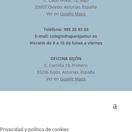
C. Cabo Noval, 12, Bajo
33007 Oviedo, Asturias, España
Ver en
Google Maps
Teléfono: 985 20 83 03
E-mail:
colegio@aparejastur.es
Horario de 8 a 15 de lunes a viernes
OFICINA GIJÓN
C. Corrida 19, Primero
33206 Gijón, Asturias, España
Ver en
Google Maps
Privacidad y política de cookies