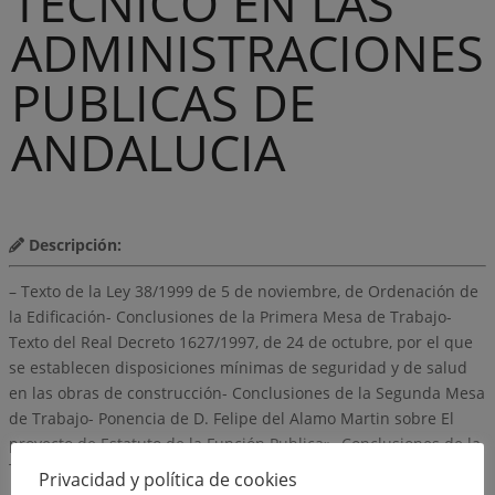
TECNICO EN LAS
ADMINISTRACIONES
PUBLICAS DE
ANDALUCIA
Descripción:
– Texto de la Ley 38/1999 de 5 de noviembre, de Ordenación de
la Edificación- Conclusiones de la Primera Mesa de Trabajo-
Texto del Real Decreto 1627/1997, de 24 de octubre, por el que
se establecen disposiciones mínimas de seguridad y de salud
en las obras de construcción- Conclusiones de la Segunda Mesa
de Trabajo- Ponencia de D. Felipe del Alamo Martin sobre El
proyecto de Estatuto de la Función Publica»- Conclusiones de la
Tercera Mesa de Trabajo»
Privacidad y política de cookies