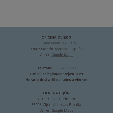
OFICINA OVIEDO
C. Cabo Noval, 12, Bajo
33007 Oviedo, Asturias, España
Ver en
Google Maps
Teléfono: 985 20 83 03
E-mail:
colegio@aparejastur.es
Horario de 8 a 15 de lunes a viernes
OFICINA GIJÓN
C. Corrida 19, Primero
33206 Gijón, Asturias, España
Ver en
Google Maps