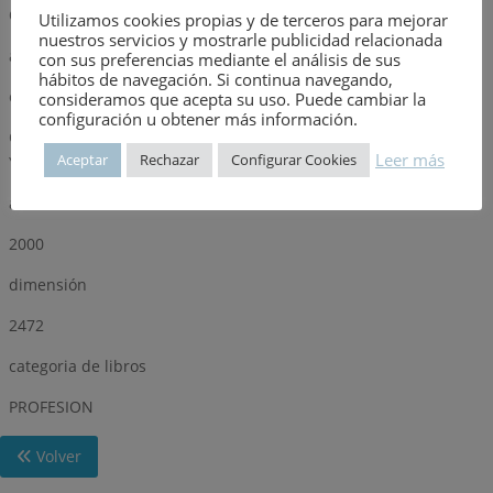
Observaciones
Utilizamos cookies propias y de terceros para mejorar
nuestros servicios y mostrarle publicidad relacionada
autor
con sus preferencias mediante el análisis de sus
hábitos de navegación. Si continua navegando,
editorial
consideramos que acepta su uso. Puede cambiar la
configuración u obtener más información.
CONSEJO ANDALUZ DE COLEGIOS OFICIALES DE APAREJADORES
Leer más
Aceptar
Rechazar
Configurar Cookies
Y ARQUITECTOS TECNICOS
año
2000
dimensión
2472
categoria de libros
PROFESION
Volver