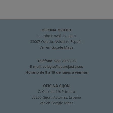
OFICINA OVIEDO
C. Cabo Noval, 12, Bajo
33007 Oviedo, Asturias, España
Ver en
Google Maps
Teléfono: 985 20 83 03
E-mail:
colegio@aparejastur.es
Horario de 8 a 15 de lunes a viernes
OFICINA GIJÓN
C. Corrida 19, Primero
33206 Gijón, Asturias, España
Ver en
Google Maps