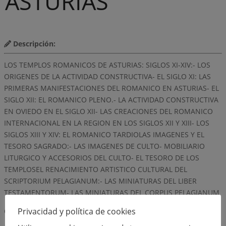
ASTURIAS
Descripción:
LOS TEMPLOS ROMANICOS DE ASTURIAS: SIGLOS XI-XIV:- LOS
ORIGENES DE LA ACTIVIDAD CONSTRUCTIVA- EL SIGLO XI: LAS
PRIMERAS MANIFESTACIONES DEL ROMANICO EN ASTURIAS- EL
SIGLO XII: EL ROMANICO PLENO.- LA ACTIVIDAD CONSTRUCTIVA
EN OVIEDO EN EL SIGLO XII- LAS CREACIONES DEL ROMANICO
INTERNACIONAL EN LA REGION EN LOS SIGLOS XII Y XIII- LOS
SIGLOS XIII Y XIV: EL ROMANICO TARDIOLAS IMAGENES Y EL
TESORO SAGRADO:- LAS IMAGENES DE CULTO- MOBILIARIO
LITURGICO Y ACCESORIOS DEL CULTO- EL TESORO DE LOS
TEMPLOSEL RENACIMIENTO ARTISTICO CULTURAL DEL
SCRIPTORIUM PELAGIANUM:- LAS MINIATURAS DEL LIBER
TESTAMENTORUM- LAS MINIATURAS DEL CORPUS PELAGIANUM
Privacidad y política de cookies
Observaciones