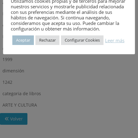
Utilizamos cookies propias y de terceros para mejorar
autor
nuestros servicios y mostrarle publicidad relacionada
con sus preferencias mediante el análisis de sus
MARIA SOLEDAD ALVAREZ MARTINEZ
hábitos de navegación. Si continua navegando,
consideramos que acepta su uso. Puede cambiar la
editorial
configuración u obtener más información.
EDICIONES TREA, S.L.
Leer más
Aceptar
Rechazar
Configurar Cookies
año
1999
dimensión
1242
categoria de libros
ARTE Y CULTURA
Volver